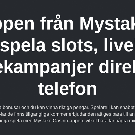
pen från Mysta
 spela slots, li
vekampanjer dire
telefon
ora bonusar och du kan vinna riktiga pengar. Spelare i kan snabbt reg
När de finns tillgängliga kommer erbjudanden att ges bara till a
börja spela med Mystake Casino-appen, vilket bara tar några min