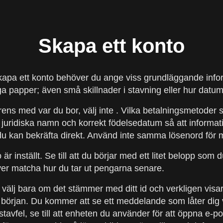
Skapa ett konto
kapa ett konto behöver du ange viss grundläggande inform
ktiga papper; även små skillnader i stavning eller hur d
ns med var du bor, välj inte . Vilka betalningsmetoder so
t juridiska namn och korrekt födelsedatum så att informat
kan bekräfta direkt. Använd inte samma lösenord för mer
o är inställt. Se till att du börjar med ett litet belopp
ver matcha hur du tar ut pengarna senare.
, välj bara om det stämmer med ditt id och verkligen visa
början. Du kommer att se ett meddelande som låter dig veta
stavfel, se till att enheten du använder för att öppna e-pos