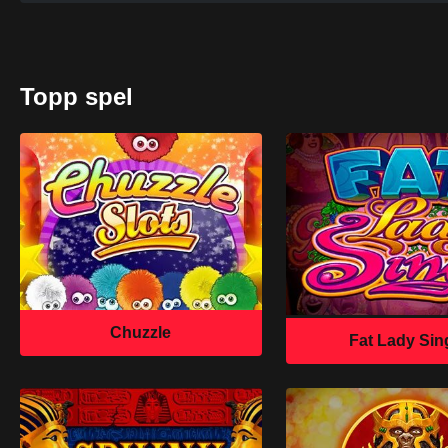
Insättningar
Typer av insättningar som accepteras och lägsta belopp 
Topp spel
Hur lång tid tar det att ta ut pengar från Mystake-appen?
Gränser
Hur gränserna vanligtvis fungerar i appen
Mobila casinospel: slots, live dealer och jackpottar
Vad du kan spela på din telefon
Vip- och lojalitetsbelöningar: cashback, rakeback och fö
Hur vip-nivåer stiger i appen
Chuzzle
Fat Lady Sin
Cashback: använda förluster för att tjäna pengar
Vilka vip-förmåner spelar roll i vardagsspel?