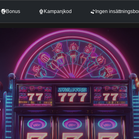
Bonus
Kampanjkod
Ingen insättningsb
t