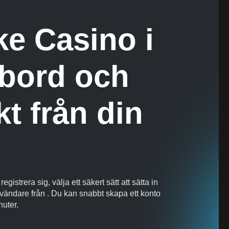
ke Casino i
vebord och
kt från din
istrera sig, välja ett säkert sätt att sätta in
nvändare från . Du kan snabbt skapa ett konto
uter.