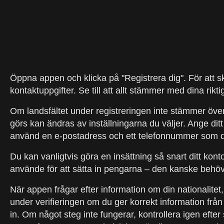
Öppna appen och klicka på "Registrera dig". För att s
kontaktuppgifter. Se till att allt stämmer med dina ri
Om landsfältet under registreringen inte stämmer övere
görs kan ändras av inställningarna du väljer. Ange dit
använd en e-postadress och ett telefonnummer som du 
Du kan vanligtvis göra en insättning så snart ditt kont
använde för att sätta in pengarna – den kanske behö
När appen frågar efter information om din nationalitet
under verifieringen om du ger korrekt information från 
in. Om något steg inte fungerar, kontrollera igen efter 