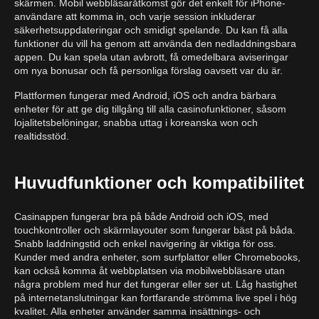
skärmen. Mobil webbläsaråtkomst gör det enkelt för iPhone-
användare att komma in, och varje session inkluderar
säkerhetsuppdateringar och smidigt spelande. Du kan få alla
funktioner du vill ha genom att använda den nedladdningsbara
appen. Du kan spela utan avbrott, få omedelbara aviseringar
om nya bonusar och få personliga förslag oavsett var du är.
Plattformen fungerar med Android, iOS och andra bärbara
enheter för att ge dig tillgång till alla casinofunktioner, såsom
lojalitetsbelöningar, snabba uttag i koreanska won och
realtidsstöd.
Huvudfunktioner och kompatibilitet
Casinappen fungerar bra på både Android och iOS, med
touchkontroller och skärmlayouter som fungerar bäst på båda.
Snabb laddningstid och enkel navigering är viktiga för oss.
Kunder med andra enheter, som surfplattor eller Chromebooks,
kan också komma åt webbplatsen via mobilwebbläsare utan
några problem med hur det fungerar eller ser ut. Låg hastighet
på internetanslutningar kan fortfarande strömma live spel i hög
kvalitet. Alla enheter använder samma insättnings- och