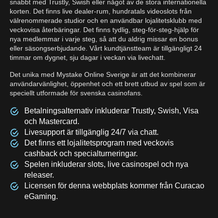
snabbt med Trustly, Swish eller något av de stora internationella
korten. Det finns live dealer-rum, hundratals videoslots från
välrenommerade studior och en användbar lojalitetsklubb med
veckovisa återbäringar. Det finns tydlig, steg-för-steg-hjälp för
nya medlemmar i varje steg, så att du aldrig missar en bonus
eller säsongserbjudande. Vårt kundtjänstteam är tillgängligt 24
timmar om dygnet, sju dagar i veckan via livechatt.
Det unika med Mystake Online Sverige är att det kombinerar
användarvänlighet, öppenhet och ett brett utbud av spel som är
speciellt utformade för svenska casinofans.
Betalningsalternativ inkluderar Trustly, Swish, Visa
och Mastercard.
Livesupport är tillgänglig 24/7 via chatt.
Det finns ett lojalitetsprogram med veckovis
cashback och specialturneringar.
Spelen inkluderar slots, live casinospel och nya
releaser.
Licensen för denna webbplats kommer från Curacao
eGaming.