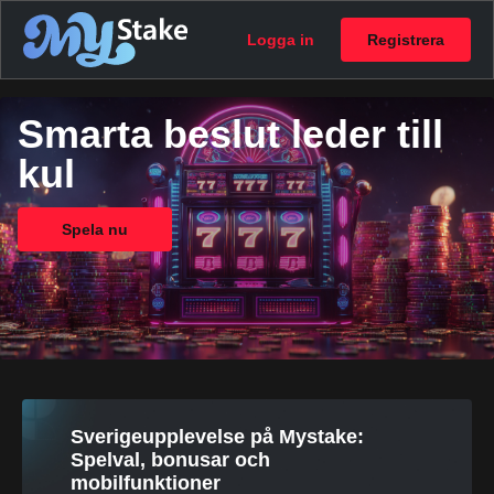
Logga in
Registrera
Smarta beslut leder till
kul
Spela nu
Sverigeupplevelse på Mystake:
Spelval, bonusar och
mobilfunktioner