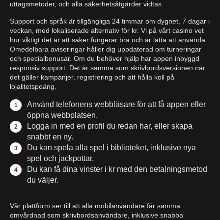
uttagsmetoder, och alla säkerhetsåtgärder vidtas.
Support och språk är tillgängliga 24 timmar om dygnet, 7 dagar i
veckan, med lokaliserade alternativ för kr. Vi på vårt casino vet
hur viktigt det är att saker fungerar bra och är lätta att använda.
Omedelbara aviseringar håller dig uppdaterad om turneringar
och specialbonusar. Om du behöver hjälp har appen inbyggd
responsiv support. Det är samma som skrivbordsversionen när
det gäller kampanjer, registrering och att hålla koll på
lojalitetspoäng.
Använd telefonens webbläsare för att få appen eller
öppna webbplatsen.
Logga in med en profil du redan har, eller skapa
snabbt en ny.
Du kan spela alla spel i biblioteket, inklusive nya
spel och jackpottar.
Du kan få dina vinster i kr med den betalningsmetod
du väljer.
Vår plattform ser till att alla mobilanvändare får samma
omvårdnad som skrivbordsanvändare, inklusive snabba