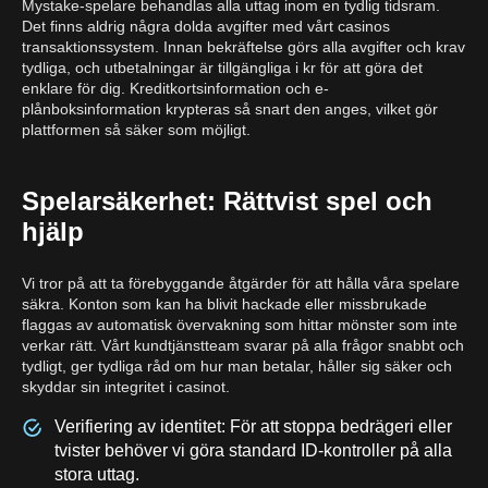
Mystake-spelare behandlas alla uttag inom en tydlig tidsram.
Det finns aldrig några dolda avgifter med vårt casinos
transaktionssystem. Innan bekräftelse görs alla avgifter och krav
tydliga, och utbetalningar är tillgängliga i kr för att göra det
enklare för dig. Kreditkortsinformation och e-
plånboksinformation krypteras så snart den anges, vilket gör
plattformen så säker som möjligt.
Spelarsäkerhet: Rättvist spel och
hjälp
Vi tror på att ta förebyggande åtgärder för att hålla våra spelare
säkra. Konton som kan ha blivit hackade eller missbrukade
flaggas av automatisk övervakning som hittar mönster som inte
verkar rätt. Vårt kundtjänstteam svarar på alla frågor snabbt och
tydligt, ger tydliga råd om hur man betalar, håller sig säker och
skyddar sin integritet i casinot.
Verifiering av identitet: För att stoppa bedrägeri eller
tvister behöver vi göra standard ID-kontroller på alla
stora uttag.