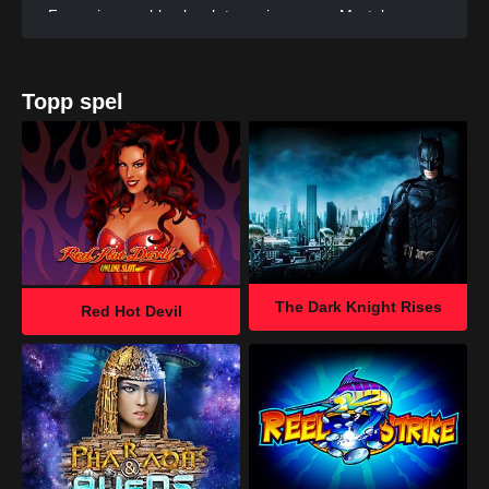
Freespins, cashback och turneringar som Mystake-
bonusar
Kampanjtävlingar och turneringar
Topp spel
Mystake-kupongkoder: Hur du får dem och använder
dem
Hur du använder kupongkoder effektivt
Tips för att få ut det mesta av kupongkoder
Mobilapp
Huvudfunktioner och kompatibilitet
The Dark Knight Rises
Red Hot Devil
Vip-lojalitetsprogram
Säkra betalningar och spelarskydd på Mystake
Spelarsäkerhet: Rättvist spel och hjälp
Gränser, riskkontroll och en 18+-policy för ansvarsfullt
spelande på Mystake