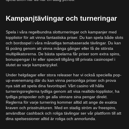
Kampanjtävlingar och turneringar
Spela i våra regelbundna slotturneringar och kampanjer med
topplistor för att vinna fantastiska priser. Du kan spela både slots
och bordsspel i våra månatliga temabaserade tävlingar. Du kan
få poäng genom att vinna många gånger eller få de största
multiplikatorerna. De bästa spelarna får priser som extra spins,
bonuspengar i kr eller speciell tillgång till privata casinospel i
slutet av varje kampanjcykel.
Under helgdagar eller stora releaser har vi också speciella pop-
up-evenemang där du kan vinna personliga priser och prova
nya sätt att spela dina favoritspel. Vårt casino vill hålla
turneringsreglerna tydliga genom att visa realtids-topplistor, ha
tydliga prispooler och ge alla vinnare sina pengar direkt.
Reglerna för varje turnering kommer alltid att ange de exakta
kraven och prisstrukturen. Med en stadig ström av freespins,
användbar cashback och roliga tävlingar ser vår plattform till att
dina spelsessioner alltid är roliga och annorlunda.