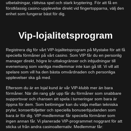
utbetalningar, rättvisa spel och stark kryptering. För att få en
förstklassig casino-upplevelse direkt vid fingertopparna, välj den
enhet som fungerar bäst för dig.
Vip-lojalitetsprogram
Registrera dig för vårt VIP-lojalitetsprogram på Mystake för att få
speciella förmåner på vårt casino. Som VIP får du en personlig
manager direkt, högre kr-uttaksgränser och inbjudningar till
evenemang som vanliga medlemmar inte kan gå till. Vi vill att
spelare som vill ha den bästa omvårdnaden och personliga
upplevelser ska gå med.
Eftersom du är en lojal kund är vår VIP-klubb mer än bara
förmåner. När din rang går upp får du förmåner som snabbare
supportsvar och chansen att spela i turneringar som bara är
öppna för dem. Som belöningar kan du välja mellan tekniska
prylar, konsertbiljetter och speciella bonuserbjudanden som
bara är för dig. VIP-medlemmar får speciella förmåner som
ingen annan får. Vi planerade VIP-programmet noggrant för att
sticka ut från andra casinoalternativ. Medlemmar får: